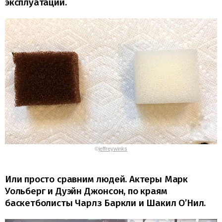
эксплуатации.
©
jeffreywinks
Или просто сравним людей. Актеры Марк
Уольберг и Дуэйн Джонсон, по краям
баскетболисты Чарлз Баркли и Шакил О’Нил.