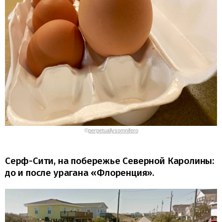
©
perpetuallysomnifero
Серф-Сити, на побережье Северной Каролины:
до и после урагана «Флоренция».