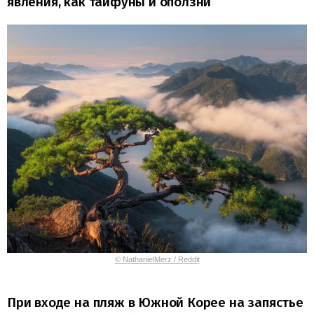
явления, как тайфуны и оползни
© NathanielMerz / Reddit
При входе на пляж в Южной Корее на запястье