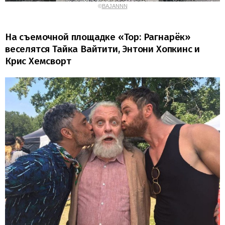
©
BAJANNN
На съемочной площадке «Тор: Рагнарёк»
веселятся Тайка Вайтити, Энтони Хопкинс и
Крис Хемсворт