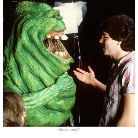
©
tandyman234