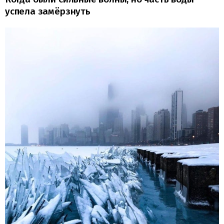
успела замёрзнуть