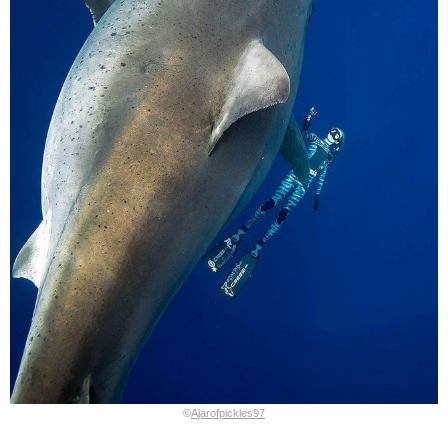
©
Ajarofpickles97