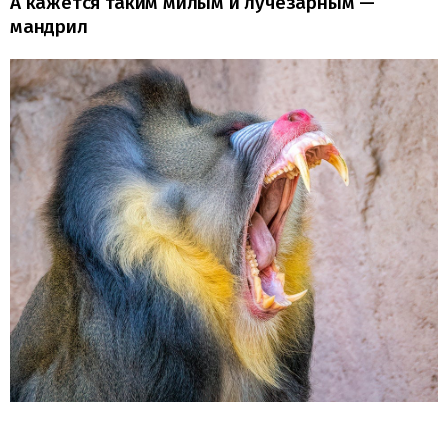
А кажется таким милым и лучезарным —
мандрил