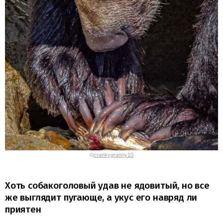
©
crankygranny10
Хоть собакоголовый удав не ядовитый, но все
же выглядит пугающе, а укус его навряд ли
приятен