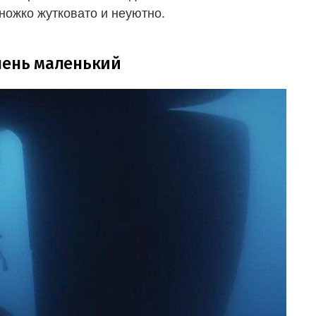
ножко жутковато и неуютно.
чень маленький