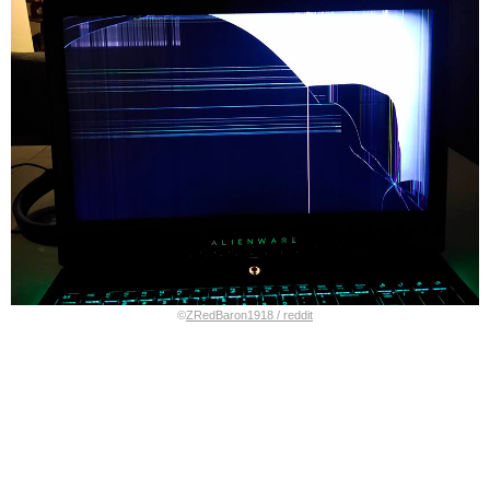
©
ZRedBaron1918 / reddit