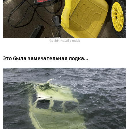
©
th3d4rks1d3 / reddit
Это была замечательная лодка…