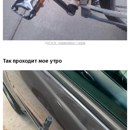
©
STICK_redditedition / reddit
Так проходит мое утро