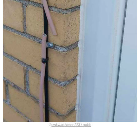
©
awkwardlemon223 / reddit