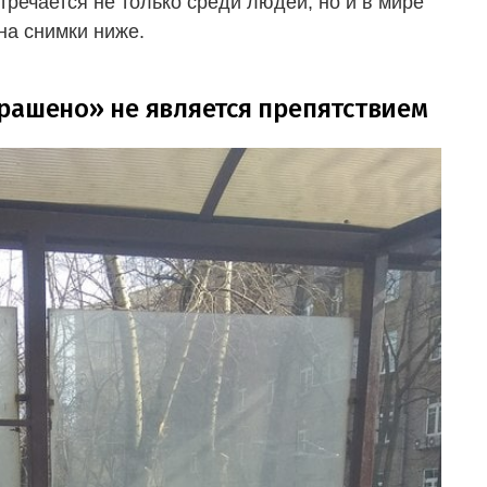
стречается не только среди людей, но и в мире
на снимки ниже.
рашено» не является препятствием