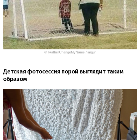
© IRatherChangeMyName / imgur
Детская фотосессия порой выглядит таким
образом