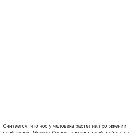
Считается, что нос у человека растет на протяжении
всей жизни. Мехмет Озюрек замерял свой, сейчас он