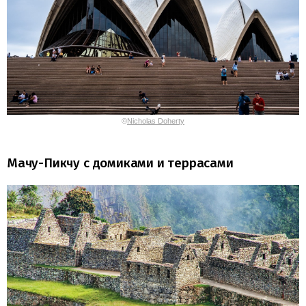
©
Nicholas Doherty
Мачу-Пикчу с домиками и террасами